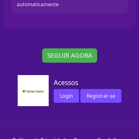
automaticamente
SEGUIR AGORA
Acessos
Login
Registrar-se