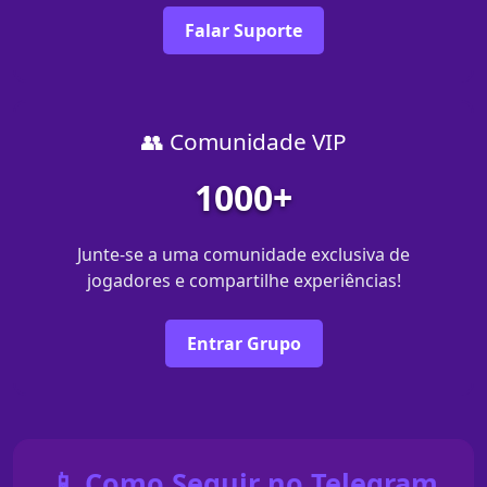
Falar Suporte
👥 Comunidade VIP
1000+
Junte-se a uma comunidade exclusiva de
jogadores e compartilhe experiências!
Entrar Grupo
📱 Como Seguir no Telegram