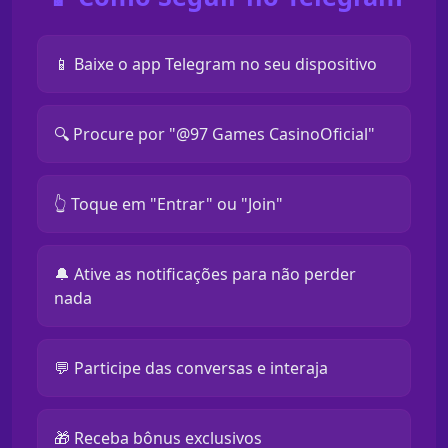
📱 Baixe o app Telegram no seu dispositivo
🔍 Procure por "@97 Games CasinoOficial"
👆 Toque em "Entrar" ou "Join"
🔔 Ative as notificações para não perder
nada
💬 Participe das conversas e interaja
🎁 Receba bônus exclusivos