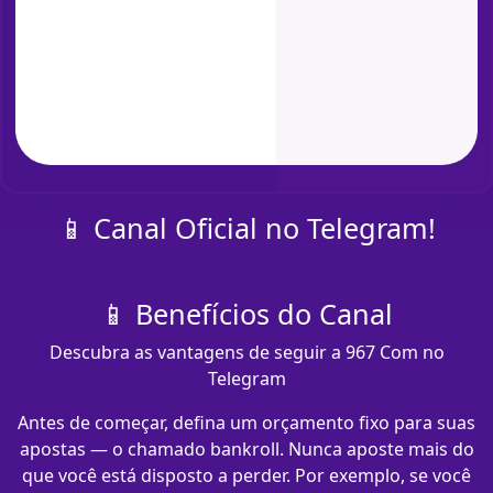
📱 Canal Oficial no Telegram!
📱 Benefícios do Canal
Descubra as vantagens de seguir a 967 Com no
Telegram
Antes de começar, defina um orçamento fixo para suas
apostas — o chamado bankroll. Nunca aposte mais do
que você está disposto a perder. Por exemplo, se você