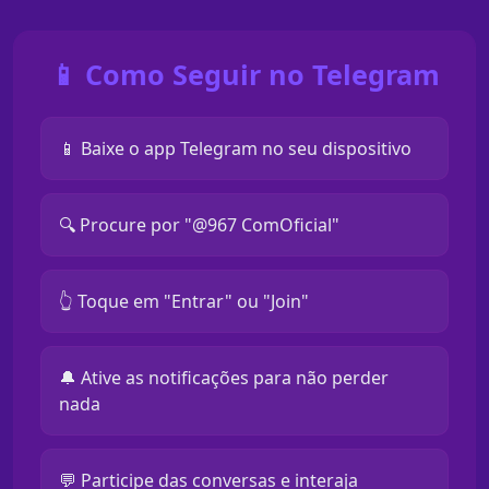
📱 Como Seguir no Telegram
📱 Baixe o app Telegram no seu dispositivo
🔍 Procure por "@967 ComOficial"
👆 Toque em "Entrar" ou "Join"
🔔 Ative as notificações para não perder
nada
💬 Participe das conversas e interaja