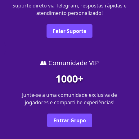
Suporte direto via Telegram, respostas rápidas e
atendimento personalizado!
Falar Suporte
👥 Comunidade VIP
1000+
Junte-se a uma comunidade exclusiva de
jogadores e compartilhe experiências!
Entrar Grupo