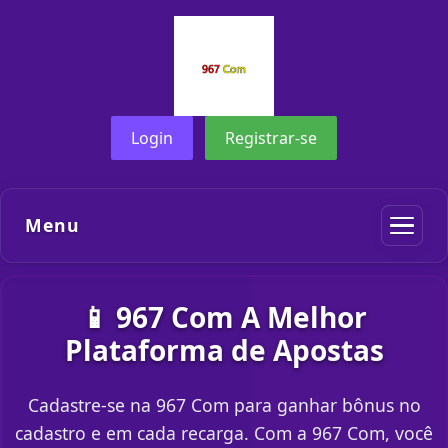
Login
Registrar-se
Menu
📱 967 Com A Melhor
Plataforma de Apostas
Cadastre-se na 967 Com para ganhar bônus no
cadastro e em cada recarga. Com a 967 Com, você