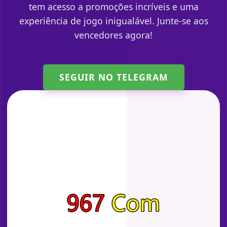
tem acesso a promoções incríveis e uma
experiência de jogo inigualável. Junte-se aos
vencedores agora!
SEGUIR NO TELEGRAM