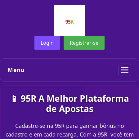
Login
Registrar-se
Menu
📱 95R A Melhor Plataforma
de Apostas
Cadastre-se na 95R para ganhar bônus no
cadastro e em cada recarga. Com a 95R, você tem