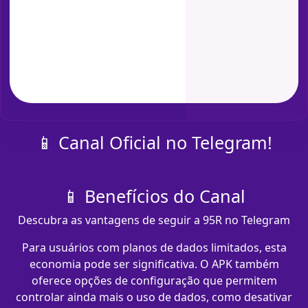
📱 Canal Oficial no Telegram!
📱 Benefícios do Canal
Descubra as vantagens de seguir a 95R no Telegram
Para usuários com planos de dados limitados, esta
economia pode ser significativa. O APK também
oferece opções de configuração que permitem
controlar ainda mais o uso de dados, como desativar