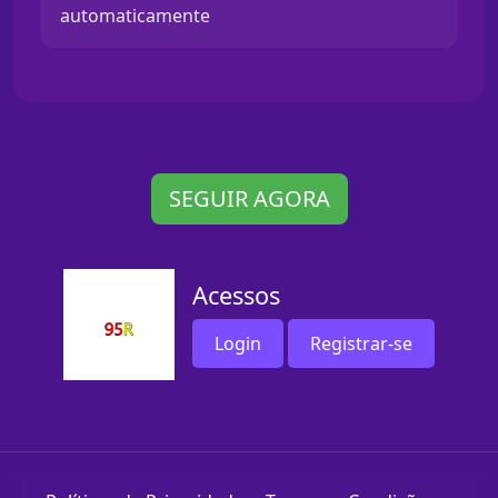
automaticamente
SEGUIR AGORA
Acessos
Login
Registrar-se