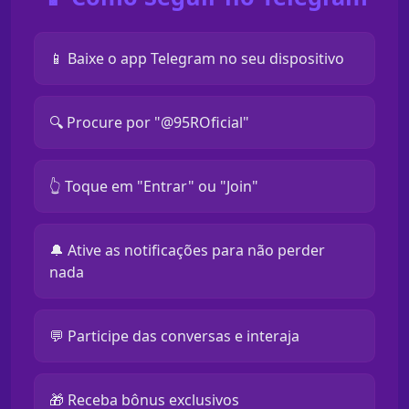
📱 Baixe o app Telegram no seu dispositivo
🔍 Procure por "@95ROficial"
👆 Toque em "Entrar" ou "Join"
🔔 Ative as notificações para não perder
nada
💬 Participe das conversas e interaja
🎁 Receba bônus exclusivos