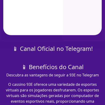
📱 Canal Oficial no Telegram!
📱 Benefícios do Canal
Descubra as vantagens de seguir a 93E no Telegram
O cassino 93E oferece uma variedade de esportes
virtuais para os jogadores desfrutarem. Os esportes
virtuais são simulações geradas por computador de
eventos esportivos reais, proporcionando uma