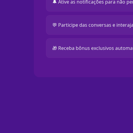
🔔 Ative as notificações para não p
💬 Participe das conversas e interaj
🎁 Receba bônus exclusivos autom