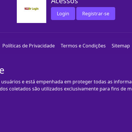
Acessos
Login
Registrar-se
Políticas de Privacidade
Termos e Condições
Sitemap
de
us usuários e está empenhada em proteger todas as informa
os coletados são utilizados exclusivamente para fins de m