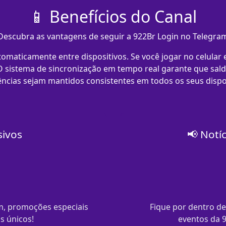
📱 Benefícios do Canal
Descubra as vantagens de seguir a 922Br Login no Telegra
omaticamente entre dispositivos. Se você jogar no celular 
O sistema de sincronização em tempo real garante que saldo
ências sejam mantidos consistentes em todos os seus dispos
sivos
📢 Notí
m, promoções especiais
Fique por dentro d
s únicos!
eventos da 