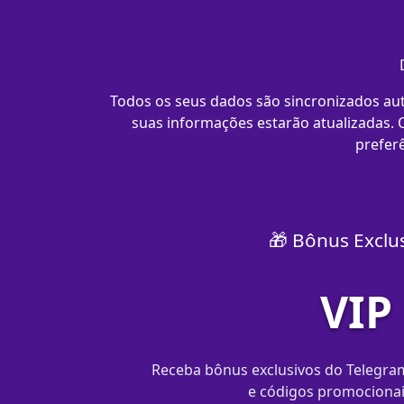
Todos os seus dados são sincronizados aut
suas informações estarão atualizadas. 
prefer
🎁 Bônus Exclu
VIP
Receba bônus exclusivos do Telegra
e códigos promocionai