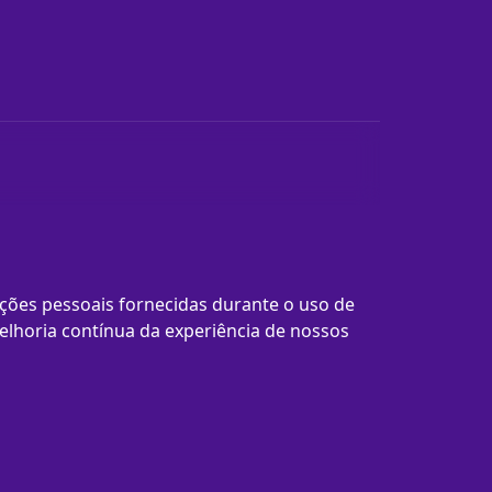
ções pessoais fornecidas durante o uso de
elhoria contínua da experiência de nossos