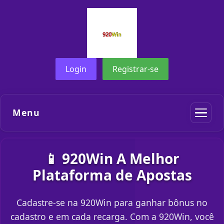
Login
Registrar-se
Menu
📱 920Win A Melhor
Plataforma de Apostas
Cadastre-se na 920Win para ganhar bônus no
cadastro e em cada recarga. Com a 920Win, você