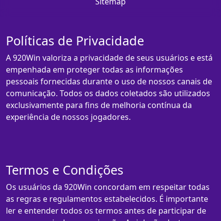
Sitemap
Políticas de Privacidade
A 920Win valoriza a privacidade de seus usuários e está
empenhada em proteger todas as informações
pessoais fornecidas durante o uso de nossos canais de
comunicação. Todos os dados coletados são utilizados
exclusivamente para fins de melhoria contínua da
experiência de nossos jogadores.
Termos e Condições
Os usuários da 920Win concordam em respeitar todas
as regras e regulamentos estabelecidos. É importante
ler e entender todos os termos antes de participar de