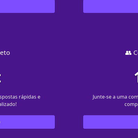
reto
👥 
t
espostas rápidas e
Junte-se a uma com
lizado!
compa
e