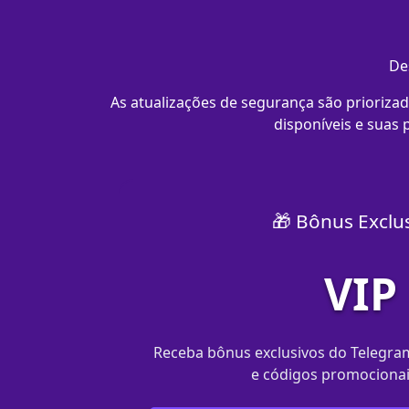
De
As atualizações de segurança são prioriza
disponíveis e suas 
🎁 Bônus Exclu
VIP
Receba bônus exclusivos do Telegra
e códigos promocionai