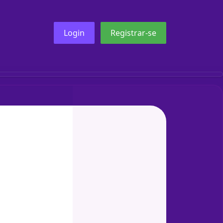
Login
Registrar-se