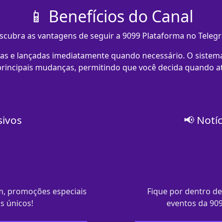
📱 Benefícios do Canal
scubra as vantagens de seguir a 9099 Plataforma no Teleg
das e lançadas imediatamente quando necessário. O sistema
principais mudanças, permitindo que você decida quando atu
sivos
📢 Notí
m, promoções especiais
Fique por dentro d
s únicos!
eventos da 90