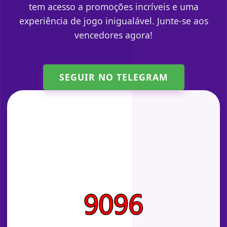
tem acesso a promoções incríveis e uma
experiência de jogo inigualável. Junte-se aos
vencedores agora!
SEGUIR NO TELEGRAM