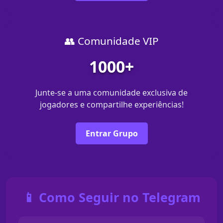
👥 Comunidade VIP
1000+
Junte-se a uma comunidade exclusiva de
jogadores e compartilhe experiências!
Entrar Grupo
📱 Como Seguir no Telegram