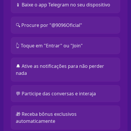
📱 Baixe o app Telegram no seu dispositivo
🔍 Procure por "@9096Oficial"
👆 Toque em "Entrar" ou "Join"
🔔 Ative as notificações para não perder
nada
💬 Participe das conversas e interaja
🎁 Receba bônus exclusivos
automaticamente