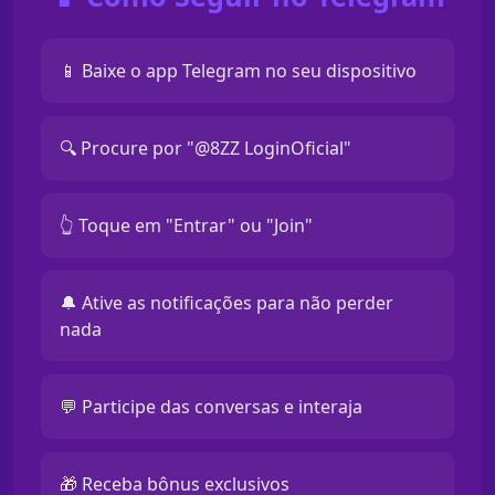
📱 Baixe o app Telegram no seu dispositivo
🔍 Procure por "@8ZZ LoginOficial"
👆 Toque em "Entrar" ou "Join"
🔔 Ative as notificações para não perder
nada
💬 Participe das conversas e interaja
🎁 Receba bônus exclusivos