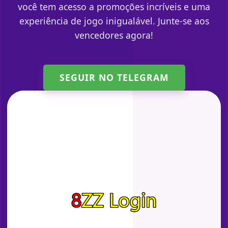
você tem acesso a promoções incríveis e uma
experiência de jogo inigualável. Junte-se aos
vencedores agora!
SEGUIR NO TELEGRAM