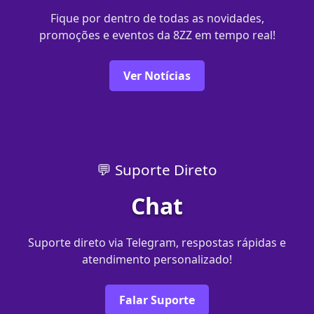
Fique por dentro de todas as novidades,
promoções e eventos da 8ZZ em tempo real!
Ver Notícias
💬 Suporte Direto
Chat
Suporte direto via Telegram, respostas rápidas e
atendimento personalizado!
Falar Suporte