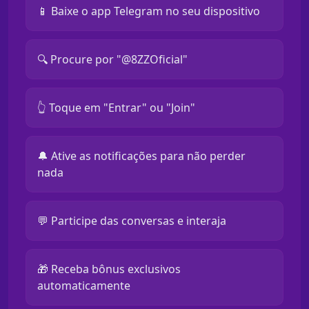
📱 Baixe o app Telegram no seu dispositivo
🔍 Procure por "@8ZZOficial"
👆 Toque em "Entrar" ou "Join"
🔔 Ative as notificações para não perder
nada
💬 Participe das conversas e interaja
🎁 Receba bônus exclusivos
automaticamente