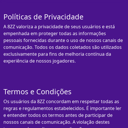
Políticas de Privacidade
A 8ZZ valoriza a privacidade de seus usuários e está
empenhada em proteger todas as informações
pessoais fornecidas durante o uso de nossos canais de
comunicação. Todos os dados coletados são utilizados
exclusivamente para fins de melhoria contínua da
experiência de nossos jogadores.
Termos e Condições
Os usuários da 8ZZ concordam em respeitar todas as
regras e regulamentos estabelecidos. É importante ler
e entender todos os termos antes de participar de
nossos canais de comunicação. A violação destes