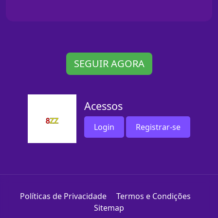
SEGUIR AGORA
Acessos
Login
Registrar-se
Políticas de Privacidade
Termos e Condições
Sitemap