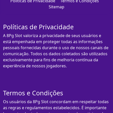
Políticas de Privacidade
Termos e Condições
Sitemap
Políticas de Privacidade
A 8Pg Slot valoriza a privacidade de seus usuários e
está empenhada em proteger todas as informações
pessoais fornecidas durante o uso de nossos canais de
comunicação. Todos os dados coletados são utilizados
exclusivamente para fins de melhoria contínua da
experiência de nossos jogadores.
Termos e Condições
Os usuários da 8Pg Slot concordam em respeitar todas
as regras e regulamentos estabelecidos. É importante