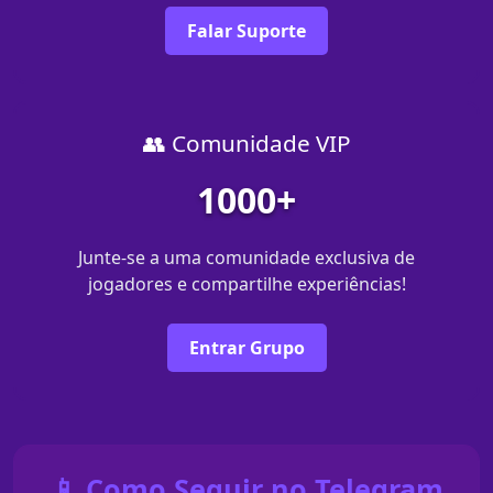
Falar Suporte
👥 Comunidade VIP
1000+
Junte-se a uma comunidade exclusiva de
jogadores e compartilhe experiências!
Entrar Grupo
📱 Como Seguir no Telegram