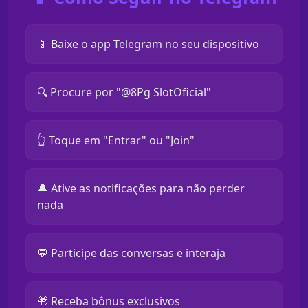
📱 Baixe o app Telegram no seu dispositivo
🔍 Procure por "@8Pg SlotOficial"
👆 Toque em "Entrar" ou "Join"
🔔 Ative as notificações para não perder
nada
💬 Participe das conversas e interaja
🎁 Receba bônus exclusivos