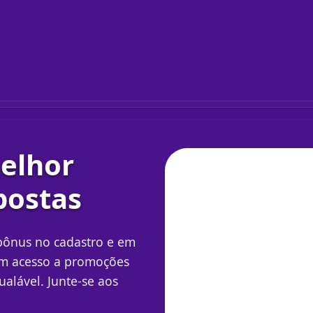
elhor
postas
bônus no cadastro e em
em acesso a promoções
ualável. Junte-se aos