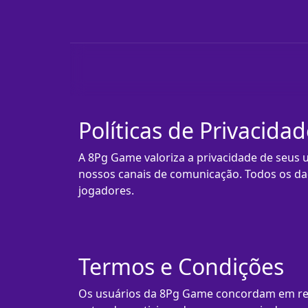
Políticas de Privacida
A 8Pg Game valoriza a privacidade de seus
nossos canais de comunicação. Todos os dad
jogadores.
Termos e Condições
Os usuários da 8Pg Game concordam em resp