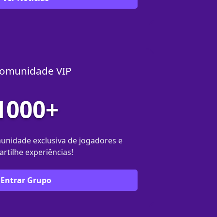
Comunidade VIP
1000+
unidade exclusiva de jogadores e
rtilhe experiências!
Entrar Grupo