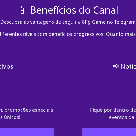
📱 Benefícios do Canal
Descubra as vantagens de seguir a 8Pg Game no Telegram
erentes níveis com benefícios progressivos. Quanto mais 
sivos
📢 Notí
m, promoções especiais
Fique por dentro d
s únicos!
eventos da