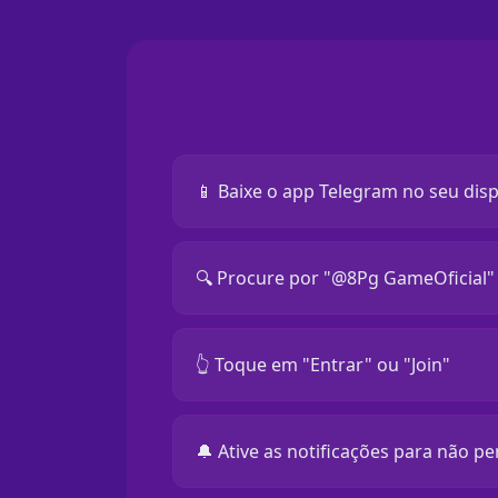
📱 Baixe o app Telegram no seu disp
🔍 Procure por "@8Pg GameOficial"
👆 Toque em "Entrar" ou "Join"
🔔 Ative as notificações para não p