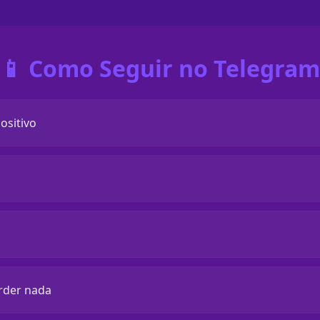
📱 Como Seguir no Telegram
ositivo
erder nada