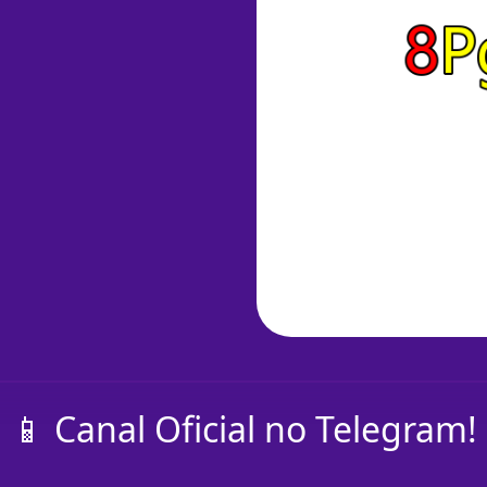
📱 Canal Oficial no Telegram!