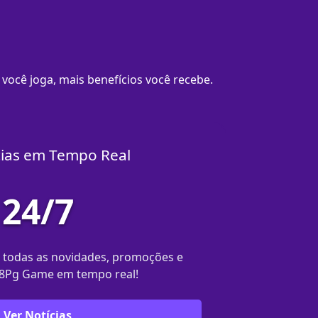
você joga, mais benefícios você recebe.
cias em Tempo Real
24/7
e todas as novidades, promoções e
 8Pg Game em tempo real!
Ver Notícias