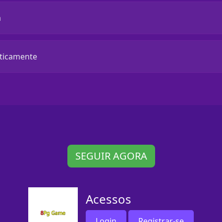
a
aticamente
SEGUIR AGORA
Acessos
Login
Registrar-se