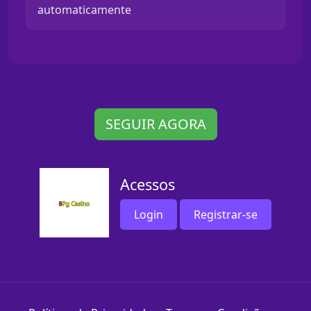
automaticamente
SEGUIR AGORA
Acessos
Login
Registrar-se