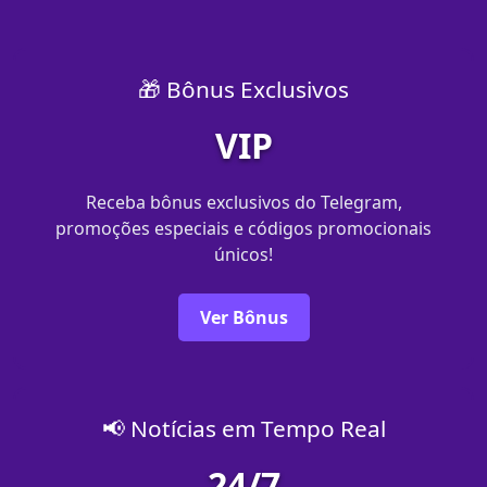
🎁 Bônus Exclusivos
VIP
Receba bônus exclusivos do Telegram,
promoções especiais e códigos promocionais
únicos!
Ver Bônus
📢 Notícias em Tempo Real
24/7