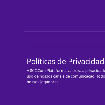
Políticas de Privacida
A 8CC.Com Plataforma valoriza a privacida
uso de nossos canais de comunicação. Todos
nossos jogadores.