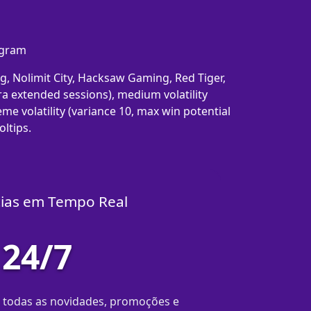
egram
g, Nolimit City, Hacksaw Gaming, Red Tiger,
ra extended sessions), medium volatility
eme volatility (variance 10, max win potential
ltips.
cias em Tempo Real
24/7
e todas as novidades, promoções e