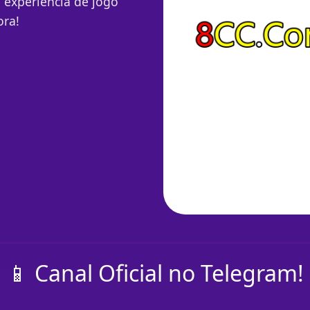
 experiência de jogo
ora!
📱 Canal Oficial no Telegram!