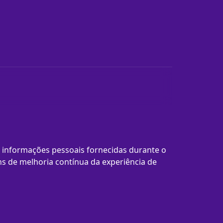
 informações pessoais fornecidas durante o
ns de melhoria contínua da experiência de