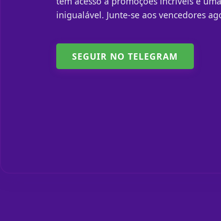
tem acesso a promoções incríveis e uma
inigualável. Junte-se aos vencedores ag
SEGUIR NO TELEGRAM