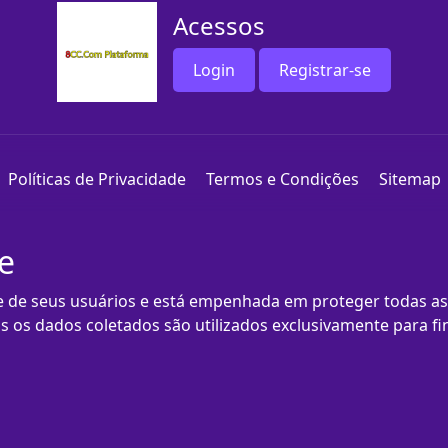
Acessos
Login
Registrar-se
Políticas de Privacidade
Termos e Condições
Sitemap
de
de de seus usuários e está empenhada em proteger todas as
 os dados coletados são utilizados exclusivamente para fi