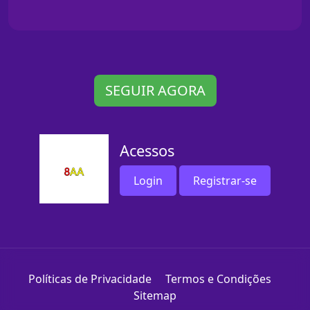
SEGUIR AGORA
Acessos
Login
Registrar-se
Políticas de Privacidade
Termos e Condições
Sitemap