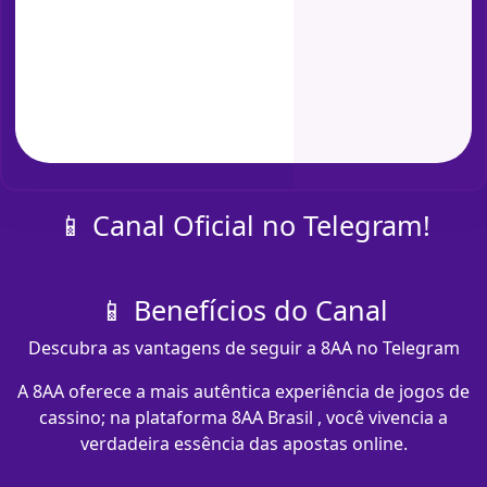
📱 Canal Oficial no Telegram!
📱 Benefícios do Canal
Descubra as vantagens de seguir a 8AA no Telegram
A 8AA oferece a mais autêntica experiência de jogos de
cassino; na plataforma 8AA Brasil , você vivencia a
verdadeira essência das apostas online.