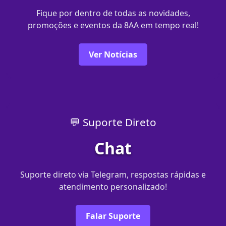
Fique por dentro de todas as novidades,
promoções e eventos da 8AA em tempo real!
Ver Notícias
💬 Suporte Direto
Chat
Suporte direto via Telegram, respostas rápidas e
atendimento personalizado!
Falar Suporte