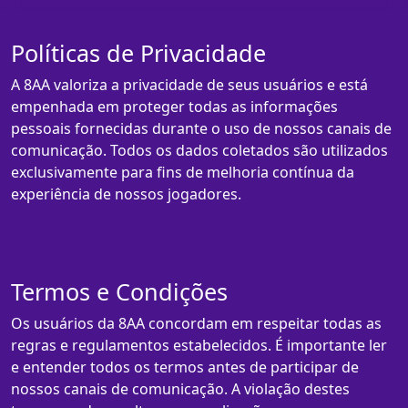
Políticas de Privacidade
A 8AA valoriza a privacidade de seus usuários e está
empenhada em proteger todas as informações
pessoais fornecidas durante o uso de nossos canais de
comunicação. Todos os dados coletados são utilizados
exclusivamente para fins de melhoria contínua da
experiência de nossos jogadores.
Termos e Condições
Os usuários da 8AA concordam em respeitar todas as
regras e regulamentos estabelecidos. É importante ler
e entender todos os termos antes de participar de
nossos canais de comunicação. A violação destes