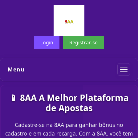
Login
Registrar-se
Menu
📱 8AA A Melhor Plataforma
de Apostas
Cadastre-se na 8AA para ganhar bônus no
cadastro e em cada recarga. Com a 8AA, você tem