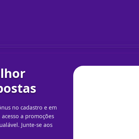
lhor
postas
ônus no cadastro e em
m acesso a promoções
ualável. Junte-se aos