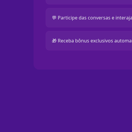
💬 Participe das conversas e interaj
🎁 Receba bônus exclusivos autom