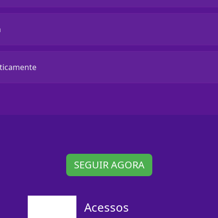
a
aticamente
SEGUIR AGORA
Acessos