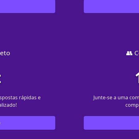
reto
👥 
t
espostas rápidas e
Junte-se a uma com
lizado!
compa
e