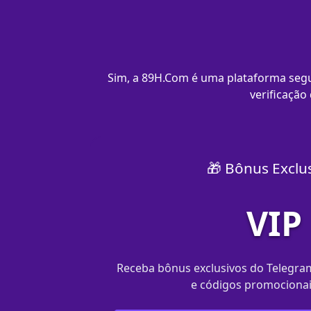
Sim, a 89H.Com é uma plataforma segur
verificação
🎁 Bônus Exclu
VIP
Receba bônus exclusivos do Telegra
e códigos promocionai