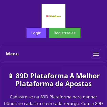
Login
Registrar-se
Menu
📱 89D Plataforma A Melhor
Plataforma de Apostas
Cadastre-se na 89D Plataforma para ganhar
bônus no cadastro e em cada recarga. Com a 89D