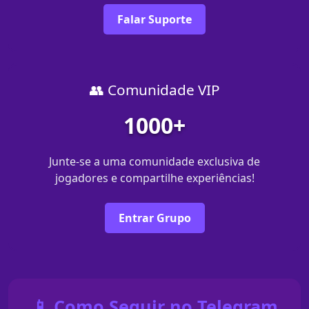
Falar Suporte
👥 Comunidade VIP
1000+
Junte-se a uma comunidade exclusiva de
jogadores e compartilhe experiências!
Entrar Grupo
📱 Como Seguir no Telegram