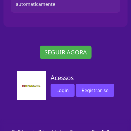
automaticamente
SEGUIR AGORA
Acessos
Login
Registrar-se