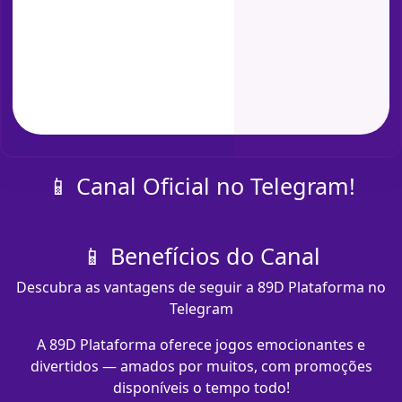
📱 Canal Oficial no Telegram!
📱 Benefícios do Canal
Descubra as vantagens de seguir a 89D Plataforma no
Telegram
A 89D Plataforma oferece jogos emocionantes e
divertidos — amados por muitos, com promoções
disponíveis o tempo todo!