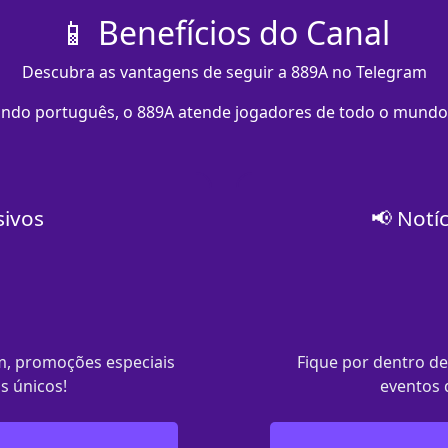
📱 Benefícios do Canal
Descubra as vantagens de seguir a 889A no Telegram
uindo português, o 889A atende jogadores de todo o mundo 
sivos
📢 Notí
m, promoções especiais
Fique por dentro d
s únicos!
eventos 