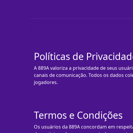
Políticas de Privacida
A 889A valoriza a privacidade de seus usuá
canais de comunicação. Todos os dados cole
jogadores.
Termos e Condições
Os usuários da 889A concordam em respeitar