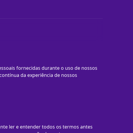
essoais fornecidas durante o uso de nossos
 contínua da experiência de nossos
nte ler e entender todos os termos antes