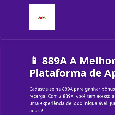
📱 889A A Melho
Plataforma de A
Cadastre-se na 889A para ganhar bônus
recarga. Com a 889A, você tem acesso a
uma experiência de jogo inigualável. J
agora!