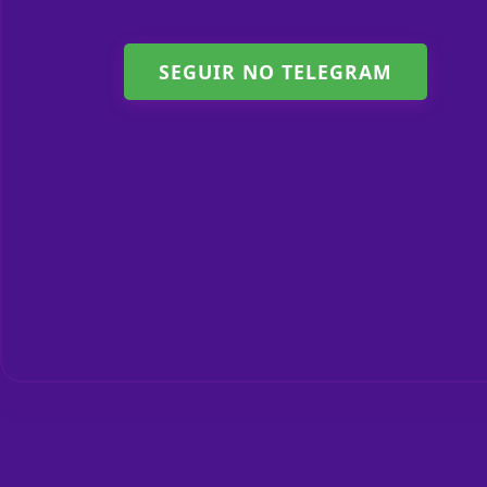
SEGUIR NO TELEGRAM