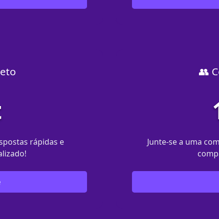
reto
👥 
t
espostas rápidas e
Junte-se a uma com
lizado!
compa
e