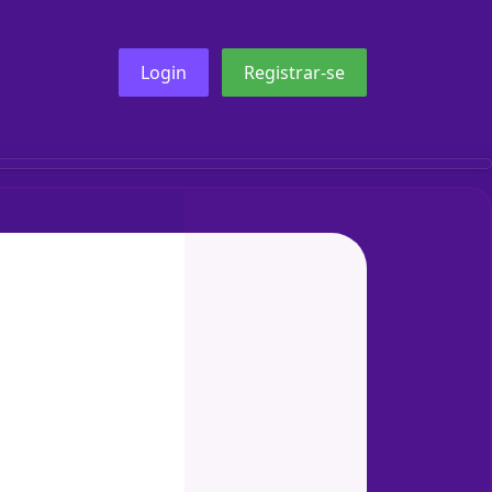
Login
Registrar-se