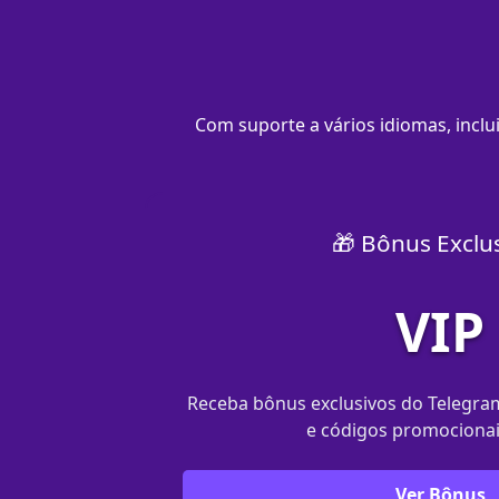
Com suporte a vários idiomas, incl
🎁 Bônus Exclu
VIP
Receba bônus exclusivos do Telegra
e códigos promocionai
Ver Bônus