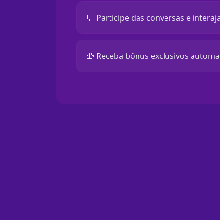
💬 Participe das conversas e interaj
🎁 Receba bônus exclusivos autom