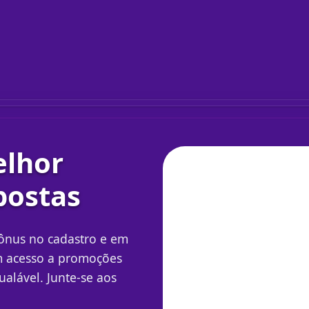
elhor
postas
ônus no cadastro e em
m acesso a promoções
ualável. Junte-se aos