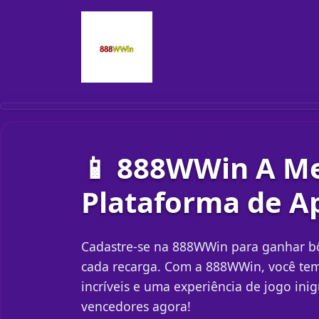
📱 888WWin A M
Plataforma de A
Cadastre-se na 888WWin para ganhar b
cada recarga. Com a 888WWin, você te
incríveis e uma experiência de jogo inig
vencedores agora!