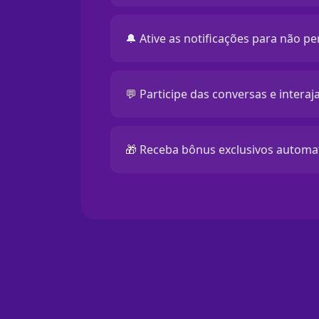
🔔 Ative as notificações para não p
💬 Participe das conversas e interaj
🎁 Receba bônus exclusivos autom