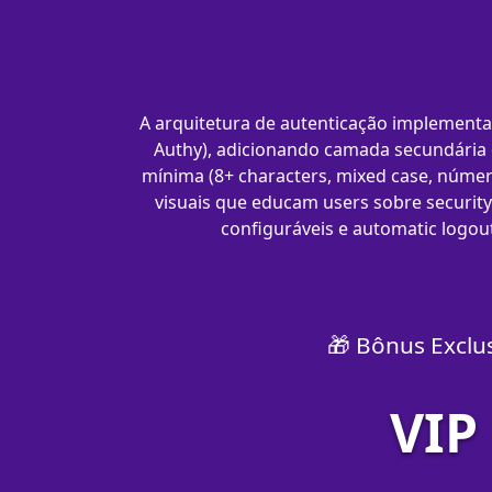
A arquitetura de autenticação implementa 
Authy), adicionando camada secundária 
mínima (8+ characters, mixed case, númer
visuais que educam users sobre security
configuráveis e automatic logou
🎁 Bônus Exclu
VIP