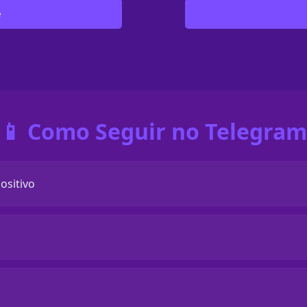
e
📱 Como Seguir no Telegram
ositivo