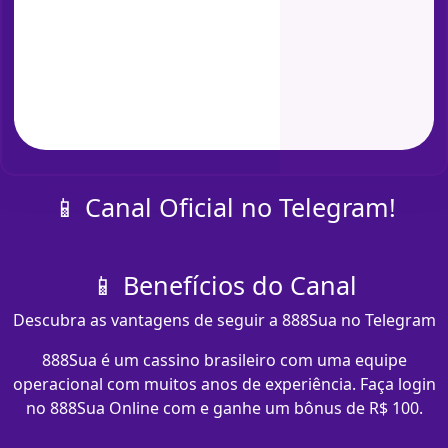
📱 Canal Oficial no Telegram!
📱 Benefícios do Canal
Descubra as vantagens de seguir a 888Sua no Telegram
888Sua é um cassino brasileiro com uma equipe
operacional com muitos anos de experiência. Faça login
no 888Sua Online com e ganhe um bônus de R$ 100.