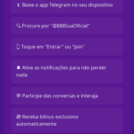
📱 Baixe o app Telegram no seu dispositivo
🔍 Procure por "@888SuaOficial"
👆 Toque em "Entrar" ou "Join"
🔔 Ative as notificações para não perder
nada
💬 Participe das conversas e interaja
🎁 Receba bônus exclusivos
automaticamente