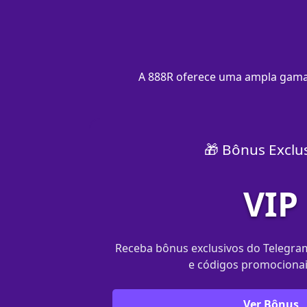
A 888R oferece uma ampla gama d
🎁 Bônus Exclu
VIP
Receba bônus exclusivos do Telegra
e códigos promocionai
Ver Bônus