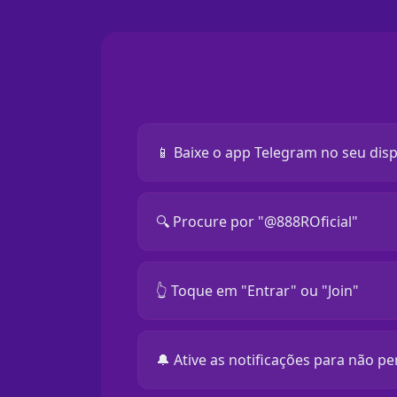
📱 Baixe o app Telegram no seu disp
🔍 Procure por "@888ROficial"
👆 Toque em "Entrar" ou "Join"
🔔 Ative as notificações para não p