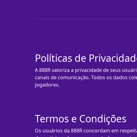
Políticas de Privacida
A 888R valoriza a privacidade de seus usuá
canais de comunicação. Todos os dados cole
jogadores.
Termos e Condições
Os usuários da 888R concordam em respeitar