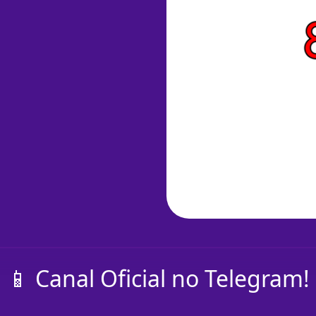
📱 Canal Oficial no Telegram!