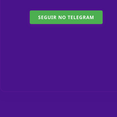
SEGUIR NO TELEGRAM