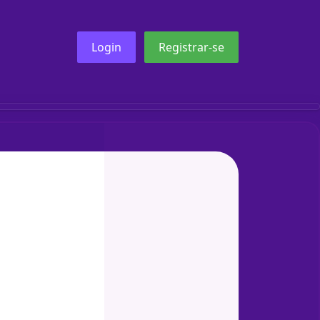
Login
Registrar-se