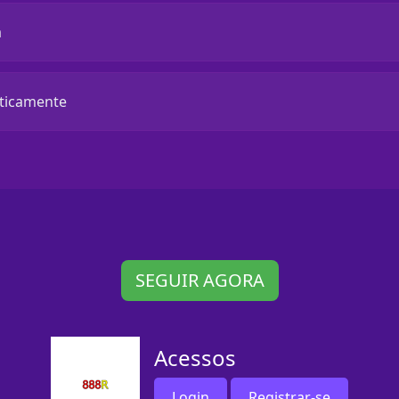
a
aticamente
SEGUIR AGORA
Acessos
Login
Registrar-se