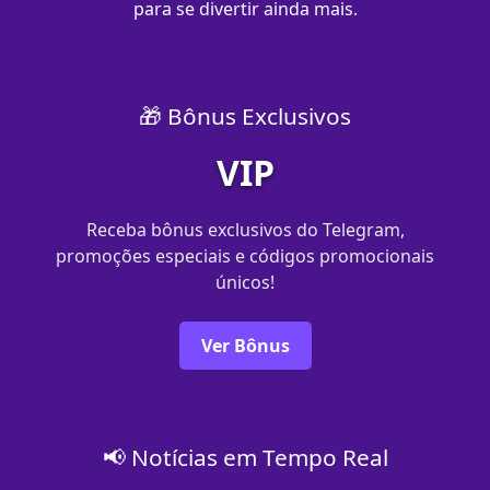
para se divertir ainda mais.
🎁 Bônus Exclusivos
VIP
Receba bônus exclusivos do Telegram,
promoções especiais e códigos promocionais
únicos!
Ver Bônus
📢 Notícias em Tempo Real