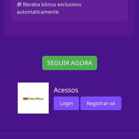
🎁 Receba bônus exclusivos
automaticamente
SEGUIR AGORA
Acessos
Login
Registrar-se