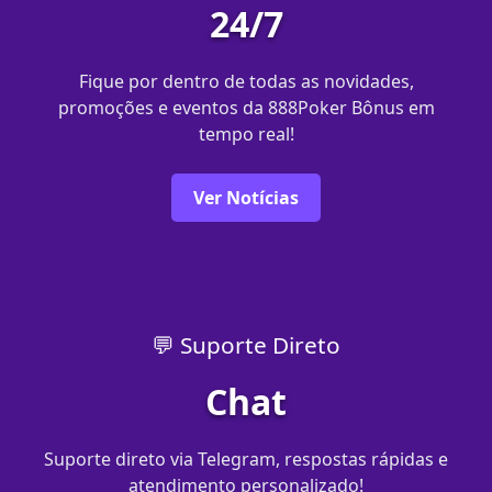
24/7
Fique por dentro de todas as novidades,
promoções e eventos da 888Poker Bônus em
tempo real!
Ver Notícias
💬 Suporte Direto
Chat
Suporte direto via Telegram, respostas rápidas e
atendimento personalizado!