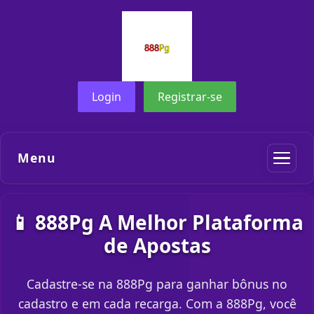
Login
Registrar-se
Menu
📱 888Pg A Melhor Plataforma
de Apostas
Cadastre-se na 888Pg para ganhar bônus no
cadastro e em cada recarga. Com a 888Pg, você