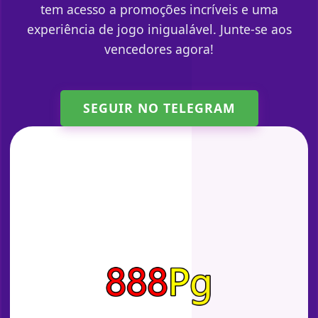
tem acesso a promoções incríveis e uma
experiência de jogo inigualável. Junte-se aos
vencedores agora!
SEGUIR NO TELEGRAM