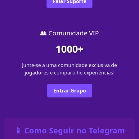
Falar Suporte
👥 Comunidade VIP
1000+
Junte-se a uma comunidade exclusiva de
jogadores e compartilhe experiências!
Entrar Grupo
📱 Como Seguir no Telegram