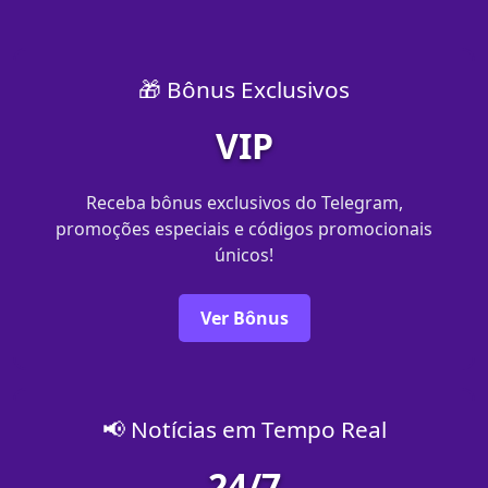
🎁 Bônus Exclusivos
VIP
Receba bônus exclusivos do Telegram,
promoções especiais e códigos promocionais
únicos!
Ver Bônus
📢 Notícias em Tempo Real
24/7