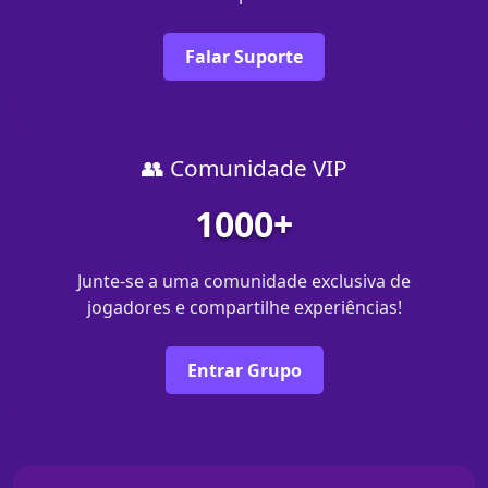
Falar Suporte
👥 Comunidade VIP
1000+
Junte-se a uma comunidade exclusiva de
jogadores e compartilhe experiências!
Entrar Grupo