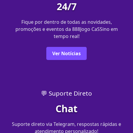
24/7
Fique por dentro de todas as novidades,
promoções e eventos da 888Jogo CaSSino em
tempo real!
Ver Notícias
💬 Suporte Direto
Chat
Suporte direto via Telegram, respostas rápidas e
atendimento personalizado!