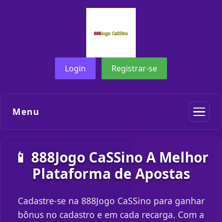
Login
Registrar-se
Menu
📱 888Jogo CaSSino A Melhor
Plataforma de Apostas
Cadastre-se na 888Jogo CaSSino para ganhar
bônus no cadastro e em cada recarga. Com a