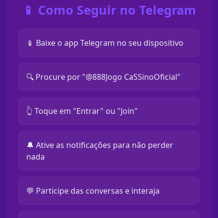
📱 Como Seguir no Telegram
📱 Baixe o app Telegram no seu dispositivo
🔍 Procure por "@888Jogo CaSSinoOficial"
👆 Toque em "Entrar" ou "Join"
🔔 Ative as notificações para não perder
nada
💬 Participe das conversas e interaja