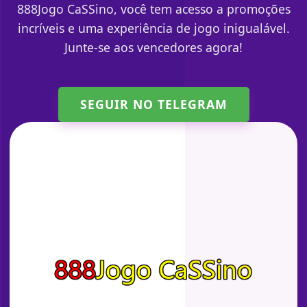
888Jogo CaSSino, você tem acesso a promoções
incríveis e uma experiência de jogo inigualável.
Junte-se aos vencedores agora!
SEGUIR NO TELEGRAM