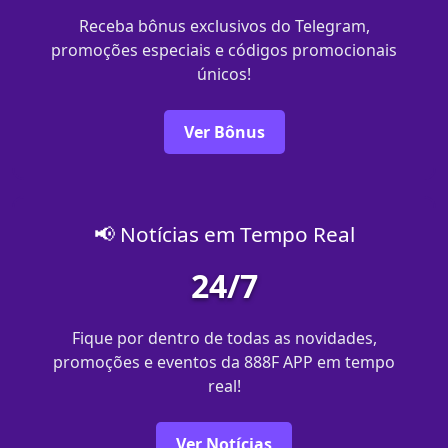
Receba bônus exclusivos do Telegram,
promoções especiais e códigos promocionais
únicos!
Ver Bônus
📢 Notícias em Tempo Real
24/7
Fique por dentro de todas as novidades,
promoções e eventos da 888F APP em tempo
real!
Ver Notícias