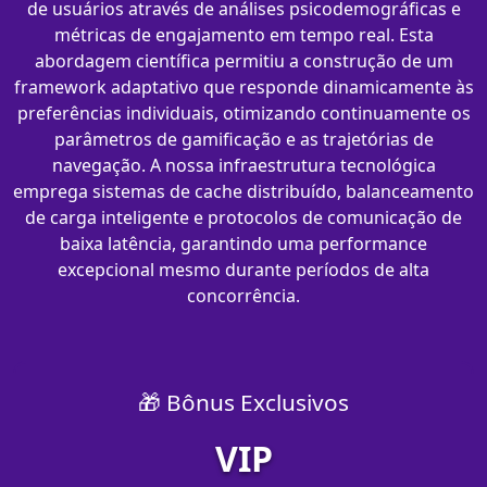
de usuários através de análises psicodemográficas e
métricas de engajamento em tempo real. Esta
abordagem científica permitiu a construção de um
framework adaptativo que responde dinamicamente às
preferências individuais, otimizando continuamente os
parâmetros de gamificação e as trajetórias de
navegação. A nossa infraestrutura tecnológica
emprega sistemas de cache distribuído, balanceamento
de carga inteligente e protocolos de comunicação de
baixa latência, garantindo uma performance
excepcional mesmo durante períodos de alta
concorrência.
🎁 Bônus Exclusivos
VIP