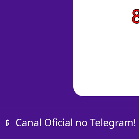
📱 Canal Oficial no Telegram!