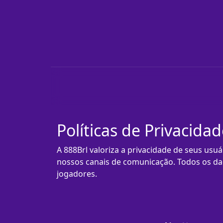
Políticas de Privacida
A 888Brl valoriza a privacidade de seus us
nossos canais de comunicação. Todos os dad
jogadores.