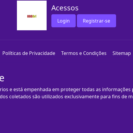
Acessos
Login
Registrar-se
Políticas de Privacidade
Termos e Condições
Sitemap
de
uários e está empenhada em proteger todas as informações 
os coletados são utilizados exclusivamente para fins de m