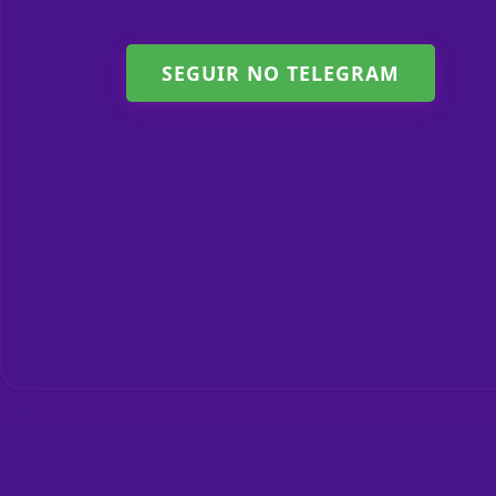
SEGUIR NO TELEGRAM