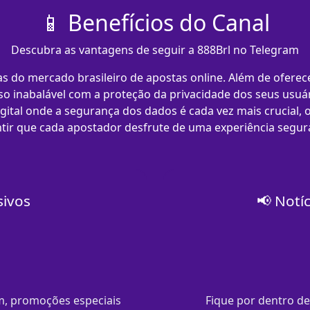
📱 Benefícios do Canal
Descubra as vantagens de seguir a 888Brl no Telegram
 do mercado brasileiro de apostas online. Além de oferec
o inabalável com a proteção da privacidade dos seus usuá
igital onde a segurança dos dados é cada vez mais crucial, 
ntir que cada apostador desfrute de uma experiência segura
sivos
📢 Notí
m, promoções especiais
Fique por dentro d