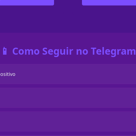
📱 Como Seguir no Telegram
ositivo