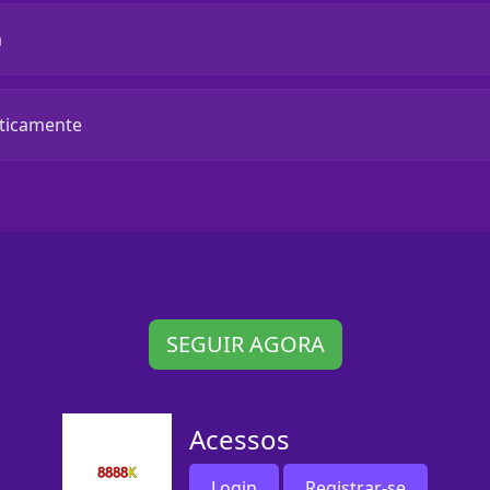
a
aticamente
SEGUIR AGORA
Acessos
Login
Registrar-se