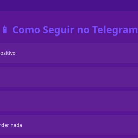
📱 Como Seguir no Telegram
ositivo
erder nada