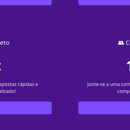
reto
👥 
t
espostas rápidas e
Junte-se a uma com
lizado!
compa
e