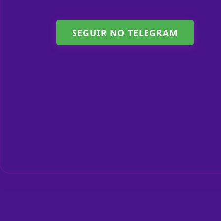
SEGUIR NO TELEGRAM