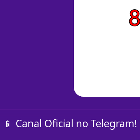
📱 Canal Oficial no Telegram!