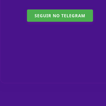
SEGUIR NO TELEGRAM