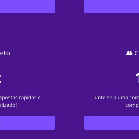
reto
👥 
t
espostas rápidas e
Junte-se a uma com
lizado!
compa
e