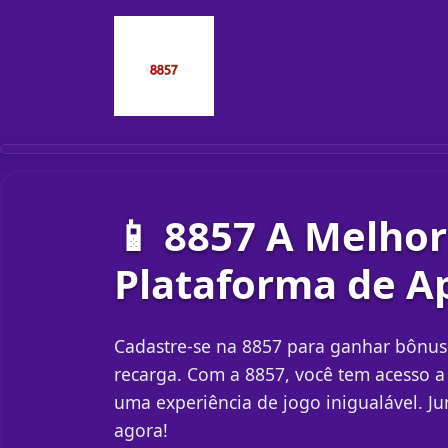
📱 8857 A Melhor
Plataforma de A
Cadastre-se na 8857 para ganhar bônus
recarga. Com a 8857, você tem acesso a
uma experiência de jogo inigualável. J
agora!