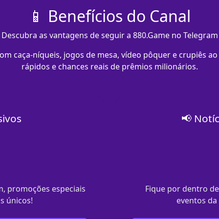
📱 Benefícios do Canal
Descubra as vantagens de seguir a 880.Game no Telegram
 caça-níqueis, jogos de mesa, vídeo pôquer e crupiês ao 
rápidos e chances reais de prêmios milionários.
sivos
📢 Notí
m, promoções especiais
Fique por dentro d
s únicos!
eventos da