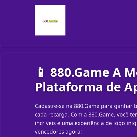
📱 880.Game A M
Plataforma de A
Cadastre-se na 880.Game para ganhar 
cada recarga. Com a 880.Game, você t
incríveis e uma experiência de jogo inig
vencedores agora!