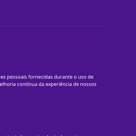
es pessoais fornecidas durante o uso de
elhoria contínua da experiência de nossos