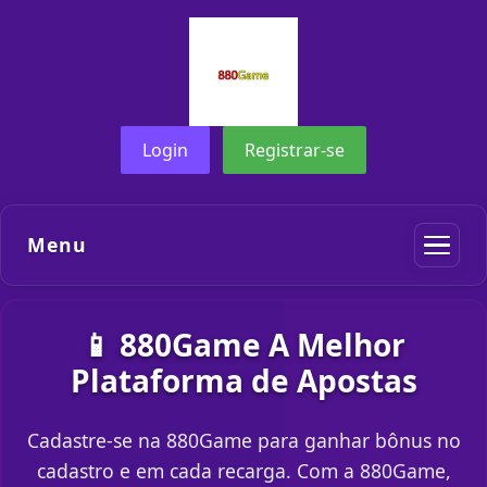
Login
Registrar-se
Menu
📱 880Game A Melhor
Plataforma de Apostas
Cadastre-se na 880Game para ganhar bônus no
cadastro e em cada recarga. Com a 880Game,