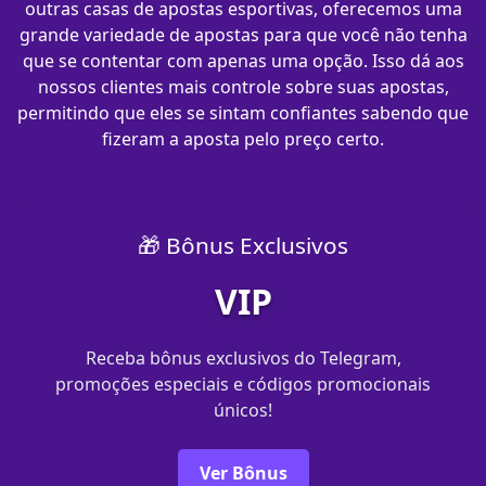
outras casas de apostas esportivas, oferecemos uma
grande variedade de apostas para que você não tenha
que se contentar com apenas uma opção. Isso dá aos
nossos clientes mais controle sobre suas apostas,
permitindo que eles se sintam confiantes sabendo que
fizeram a aposta pelo preço certo.
🎁 Bônus Exclusivos
VIP
Receba bônus exclusivos do Telegram,
promoções especiais e códigos promocionais
únicos!
Ver Bônus