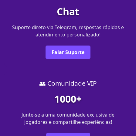
Chat
Suporte direto via Telegram, respostas rápidas e
atendimento personalizado!
Falar Suporte
👥 Comunidade VIP
1000+
Junte-se a uma comunidade exclusiva de
jogadores e compartilhe experiências!