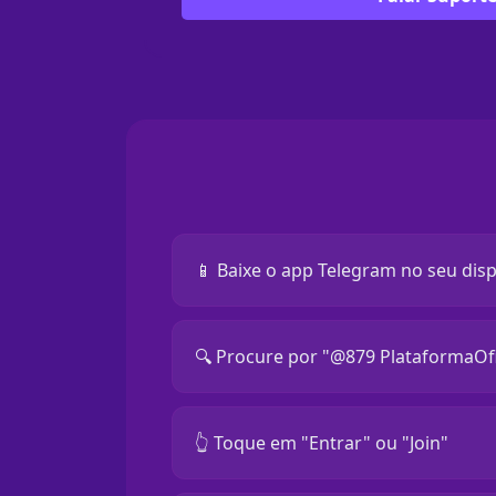
📱 Baixe o app Telegram no seu disp
🔍 Procure por "@879 PlataformaOfi
👆 Toque em "Entrar" ou "Join"