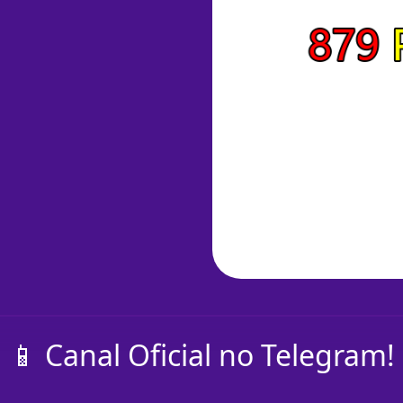
📱 Canal Oficial no Telegram!