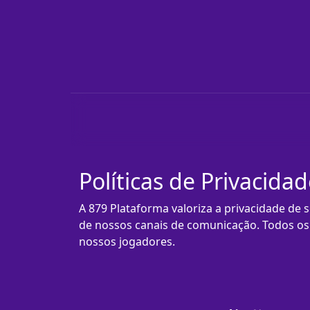
Políticas de Privacida
A 879 Plataforma valoriza a privacidade de
de nossos canais de comunicação. Todos os 
nossos jogadores.