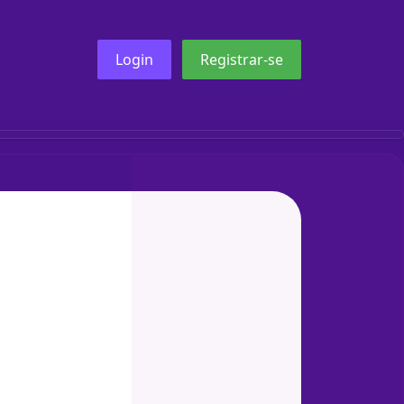
Login
Registrar-se