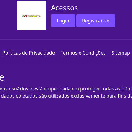
Acessos
Login
Registrar-se
Políticas de Privacidade
Termos e Condições
Sitemap
de
 seus usuários e está empenhada em proteger todas as inf
dados coletados são utilizados exclusivamente para fins d