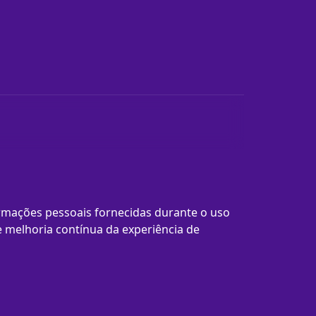
ormações pessoais fornecidas durante o uso
e melhoria contínua da experiência de