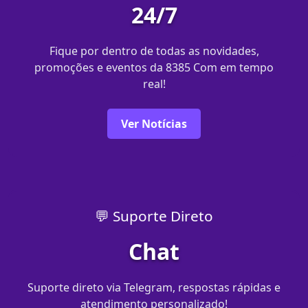
24/7
Fique por dentro de todas as novidades,
promoções e eventos da 8385 Com em tempo
real!
Ver Notícias
💬 Suporte Direto
Chat
Suporte direto via Telegram, respostas rápidas e
atendimento personalizado!