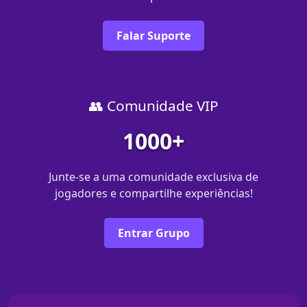
Falar Suporte
👥 Comunidade VIP
1000+
Junte-se a uma comunidade exclusiva de
jogadores e compartilhe experiências!
Entrar Grupo