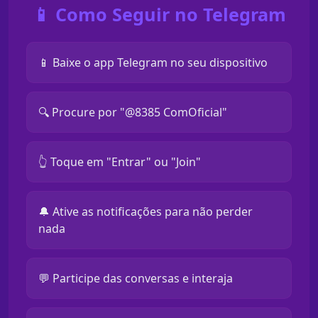
📱 Como Seguir no Telegram
📱 Baixe o app Telegram no seu dispositivo
🔍 Procure por "@8385 ComOficial"
👆 Toque em "Entrar" ou "Join"
🔔 Ative as notificações para não perder
nada
💬 Participe das conversas e interaja