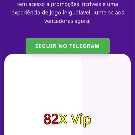
tem acesso a promoções incríveis e uma
experiência de jogo inigualável. Junte-se aos
vencedores agora!
SEGUIR NO TELEGRAM