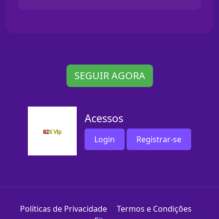
SEGUIR AGORA
Acessos
Login
Registrar-se
Políticas de Privacidade
Termos e Condições