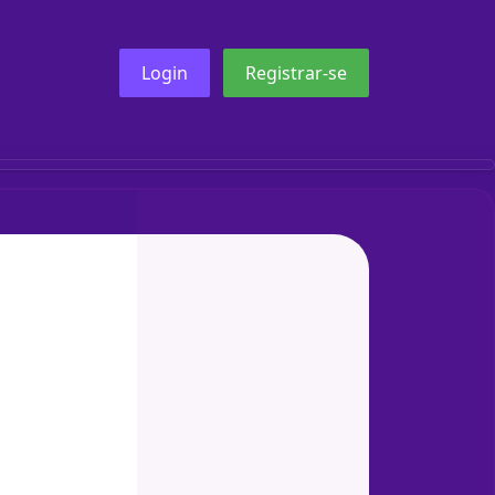
Login
Registrar-se