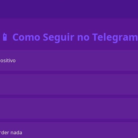
📱 Como Seguir no Telegram
ositivo
erder nada