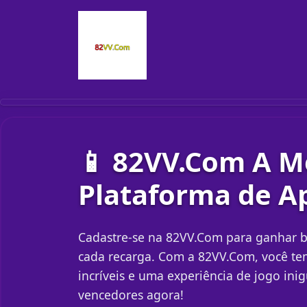
📱 82VV.Com A M
Plataforma de A
Cadastre-se na 82VV.Com para ganhar 
cada recarga. Com a 82VV.Com, você t
incríveis e uma experiência de jogo inig
vencedores agora!