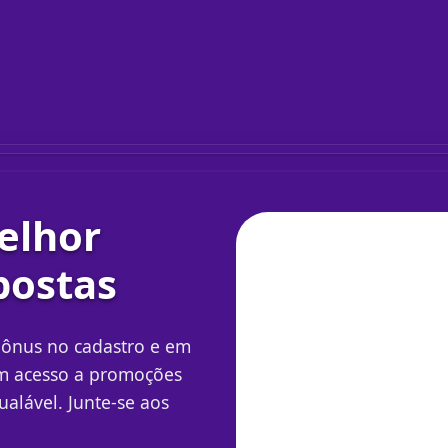
elhor
postas
bônus no cadastro e em
em acesso a promoções
ualável. Junte-se aos