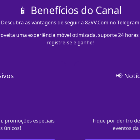
📱 Benefícios do Canal
Descubra as vantagens de seguir a 82VV.Com no Telegram
oveita uma experiência móvel otimizada, suporte 24 hora
registre-se e ganhe!
sivos
📢 Notí
m, promoções especiais
Fique por dentro d
s únicos!
eventos da