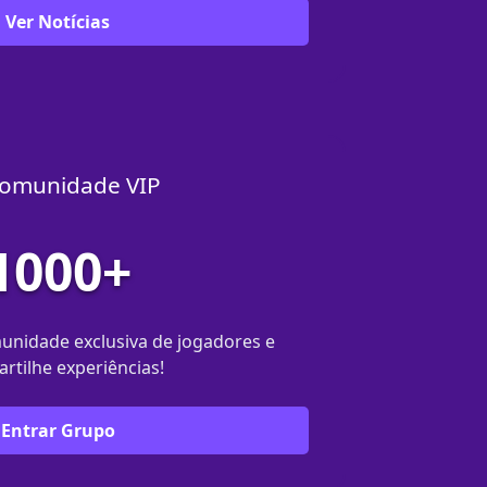
Ver Notícias
Comunidade VIP
1000+
unidade exclusiva de jogadores e
rtilhe experiências!
Entrar Grupo