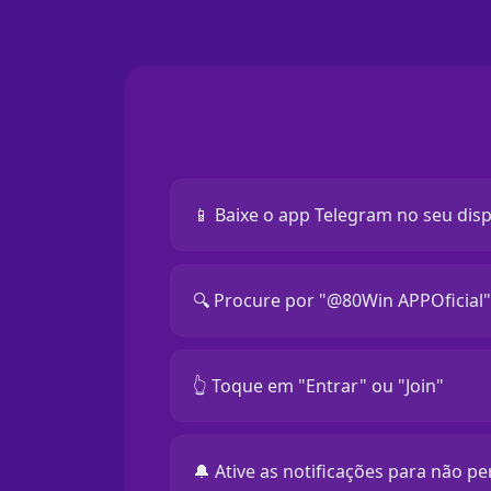
📱 Baixe o app Telegram no seu disp
🔍 Procure por "@80Win APPOficial"
👆 Toque em "Entrar" ou "Join"
🔔 Ative as notificações para não p