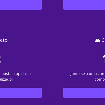
reto
👥 
t
espostas rápidas e
Junte-se a uma com
lizado!
compa
e