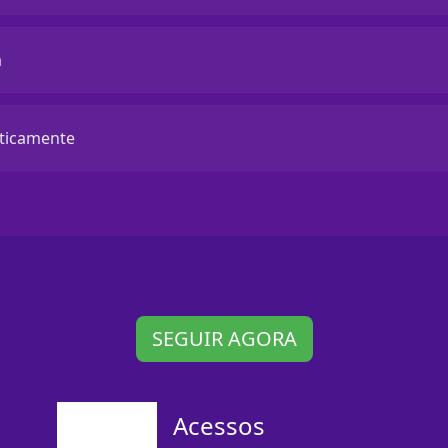
a
aticamente
SEGUIR AGORA
Acessos