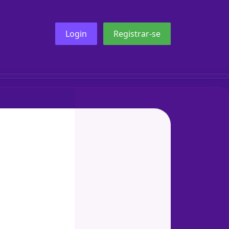
Login
Registrar-se