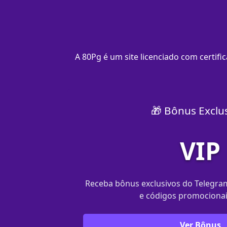
A 80Pg é um site licenciado com certif
🎁 Bônus Exclu
VIP
Receba bônus exclusivos do Telegra
e códigos promocionai
Ver Bônus