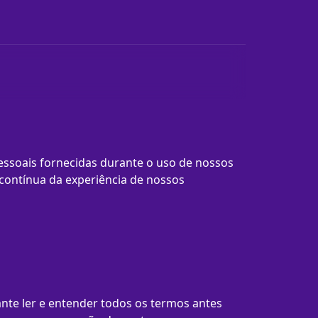
essoais fornecidas durante o uso de nossos
 contínua da experiência de nossos
nte ler e entender todos os termos antes