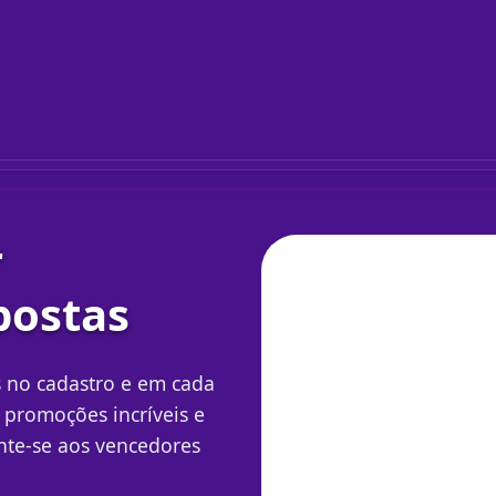
r
postas
 no cadastro e em cada
 promoções incríveis e
unte-se aos vencedores