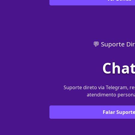
💬 Suporte Di
Cha
Suporte direto via Telegram, r
atendimento persona
Falar Suport