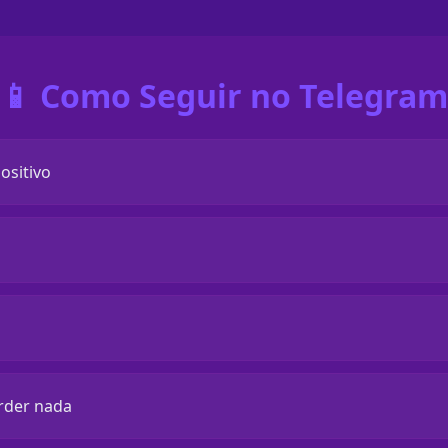
📱 Como Seguir no Telegram
ositivo
erder nada