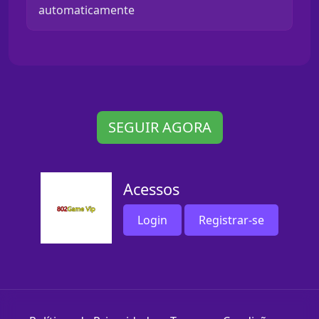
automaticamente
SEGUIR AGORA
Acessos
Login
Registrar-se