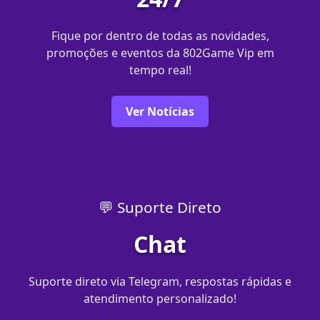
Fique por dentro de todas as novidades,
promoções e eventos da 802Game Vip em
tempo real!
Ver Notícias
💬 Suporte Direto
Chat
Suporte direto via Telegram, respostas rápidas e
atendimento personalizado!