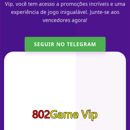
Vip, você tem acesso a promoções incríveis e uma
experiência de jogo inigualável. Junte-se aos
vencedores agora!
SEGUIR NO TELEGRAM