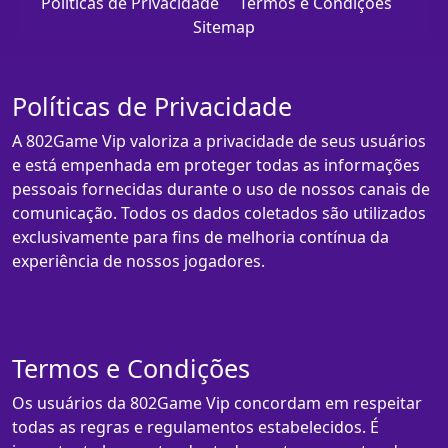
Políticas de Privacidade
Termos e Condições
Sitemap
Políticas de Privacidade
A 802Game Vip valoriza a privacidade de seus usuários
e está empenhada em proteger todas as informações
pessoais fornecidas durante o uso de nossos canais de
comunicação. Todos os dados coletados são utilizados
exclusivamente para fins de melhoria contínua da
experiência de nossos jogadores.
Termos e Condições
Os usuários da 802Game Vip concordam em respeitar
todas as regras e regulamentos estabelecidos. É