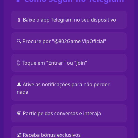
📱 Baixe o app Telegram no seu dispositivo
🔍 Procure por "@802Game VipOficial"
👆 Toque em "Entrar" ou "Join"
🔔 Ative as notificações para não perder
nada
💬 Participe das conversas e interaja
🎁 Receba bônus exclusivos