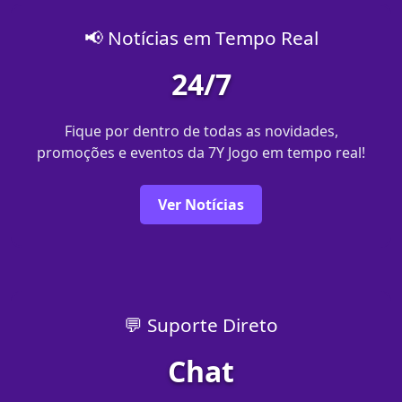
📢 Notícias em Tempo Real
24/7
Fique por dentro de todas as novidades,
promoções e eventos da 7Y Jogo em tempo real!
Ver Notícias
💬 Suporte Direto
Chat