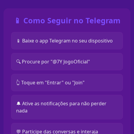
📱 Como Seguir no Telegram
📱 Baixe o app Telegram no seu dispositivo
🔍 Procure por "@7Y JogoOficial"
👆 Toque em "Entrar" ou "Join"
🔔 Ative as notificações para não perder
nada
💬 Participe das conversas e interaja