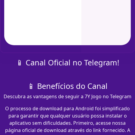
📱 Canal Oficial no Telegram!
📱 Benefícios do Canal
Descubra as vantagens de seguir a 7Y Jogo no Telegram
O processo de download para Android foi simplificado
para garantir que qualquer usuário possa instalar o
aplicativo sem dificuldades. Primeiro, acesse nossa
página oficial de download através do link fornecido. A