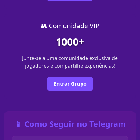
👥 Comunidade VIP
1000+
Junte-se a uma comunidade exclusiva de
jogadores e compartilhe experiências!
Entrar Grupo
📱 Como Seguir no Telegram