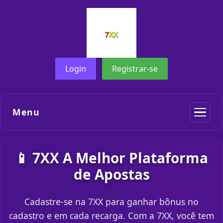
Login
Registrar-se
Menu
📱 7XX A Melhor Plataforma
de Apostas
Cadastre-se na 7XX para ganhar bônus no
cadastro e em cada recarga. Com a 7XX, você tem