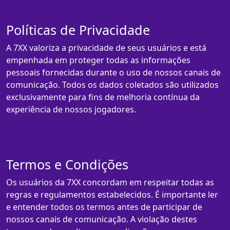
Políticas de Privacidade
A 7XX valoriza a privacidade de seus usuários e está
empenhada em proteger todas as informações
pessoais fornecidas durante o uso de nossos canais de
comunicação. Todos os dados coletados são utilizados
exclusivamente para fins de melhoria contínua da
experiência de nossos jogadores.
Termos e Condições
Os usuários da 7XX concordam em respeitar todas as
regras e regulamentos estabelecidos. É importante ler
e entender todos os termos antes de participar de
nossos canais de comunicação. A violação destes