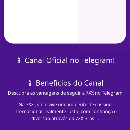
📱 Canal Oficial no Telegram!
📱 Benefícios do Canal
Descubra as vantagens de seguir a 7XX no Telegram
Na 7XX , você vive um ambiente de cassino
internacional realmente justo, com confiança e
diversão através da 7XX Brasil .