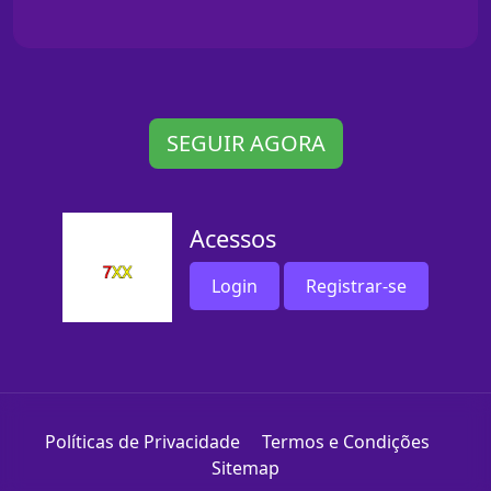
SEGUIR AGORA
Acessos
Login
Registrar-se
Políticas de Privacidade
Termos e Condições
Sitemap