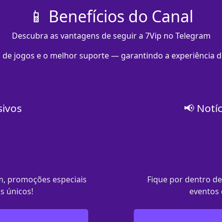
📱 Benefícios do Canal
Descubra as vantagens de seguir a 7Vip no Telegram
e jogos e o melhor suporte — garantindo a experiência de 
sivos
📢 Notí
m, promoções especiais
Fique por dentro d
s únicos!
eventos 