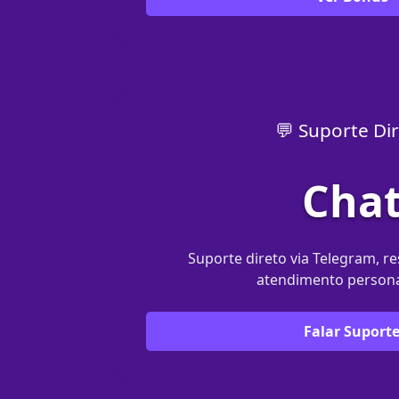
💬 Suporte Di
Cha
Suporte direto via Telegram, r
atendimento persona
Falar Suport