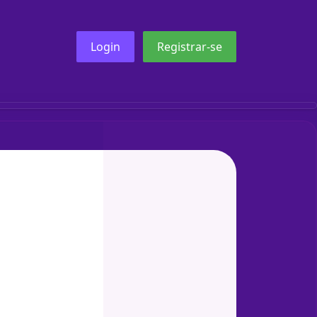
Login
Registrar-se