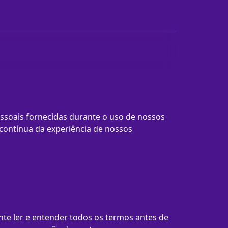
essoais fornecidas durante o uso de nossos
 contínua da experiência de nossos
te ler e entender todos os termos antes de