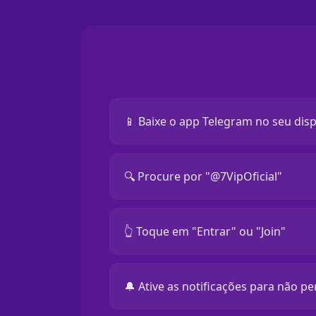
📱 Baixe o app Telegram no seu disp
🔍 Procure por "@7VipOficial"
👆 Toque em "Entrar" ou "Join"
🔔 Ative as notificações para não p