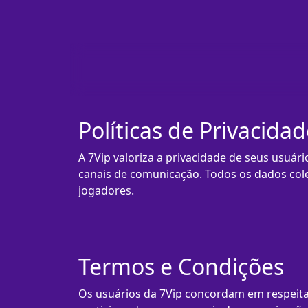
Políticas de Privacida
A 7Vip valoriza a privacidade de seus usuá
canais de comunicação. Todos os dados cole
jogadores.
Termos e Condições
Os usuários da 7Vip concordam em respeitar