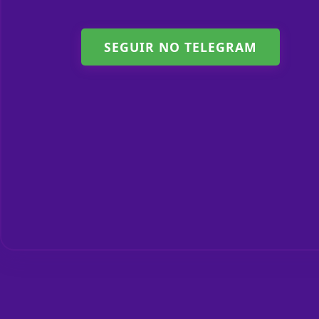
SEGUIR NO TELEGRAM