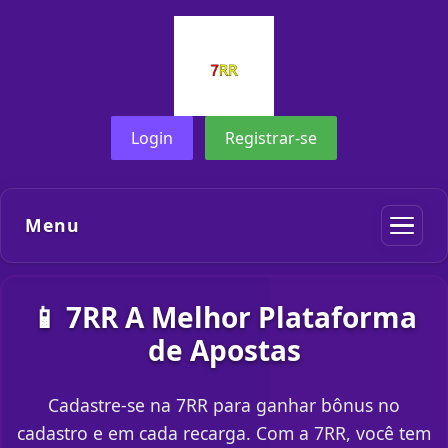
Login
Registrar-se
Menu
📱 7RR A Melhor Plataforma
de Apostas
Cadastre-se na 7RR para ganhar bônus no
cadastro e em cada recarga. Com a 7RR, você tem