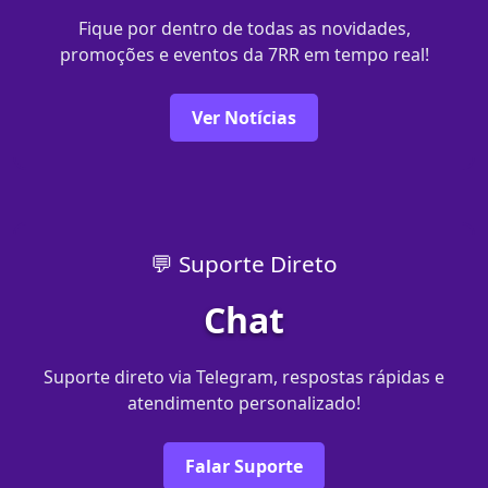
Fique por dentro de todas as novidades,
promoções e eventos da 7RR em tempo real!
Ver Notícias
💬 Suporte Direto
Chat
Suporte direto via Telegram, respostas rápidas e
atendimento personalizado!
Falar Suporte