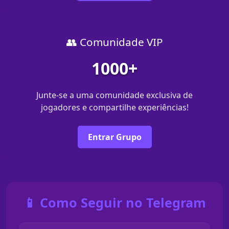
👥 Comunidade VIP
1000+
Junte-se a uma comunidade exclusiva de
jogadores e compartilhe experiências!
Entrar Grupo
📱 Como Seguir no Telegram