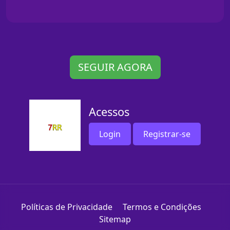
SEGUIR AGORA
Acessos
Login
Registrar-se
Políticas de Privacidade
Termos e Condições
Sitemap