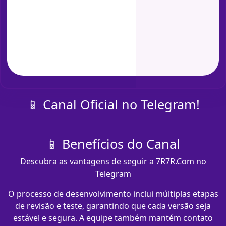
📱 Canal Oficial no Telegram!
📱 Benefícios do Canal
Descubra as vantagens de seguir a 7R7R.Com no
Telegram
O processo de desenvolvimento inclui múltiplas etapas
de revisão e teste, garantindo que cada versão seja
estável e segura. A equipe também mantém contato