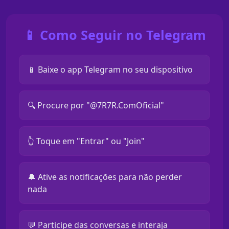
📱 Como Seguir no Telegram
📱 Baixe o app Telegram no seu dispositivo
🔍 Procure por "@7R7R.ComOficial"
👆 Toque em "Entrar" ou "Join"
🔔 Ative as notificações para não perder
nada
💬 Participe das conversas e interaja