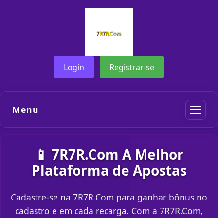
Login
Registrar-se
Menu
📱 7R7R.Com A Melhor
Plataforma de Apostas
Cadastre-se na 7R7R.Com para ganhar bônus no
cadastro e em cada recarga. Com a 7R7R.Com,