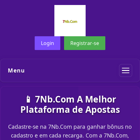
Login
Registrar-se
Menu
📱 7Nb.Com A Melhor
Plataforma de Apostas
Cadastre-se na 7Nb.Com para ganhar bônus no
cadastro e em cada recarga. Com a 7Nb.Com,