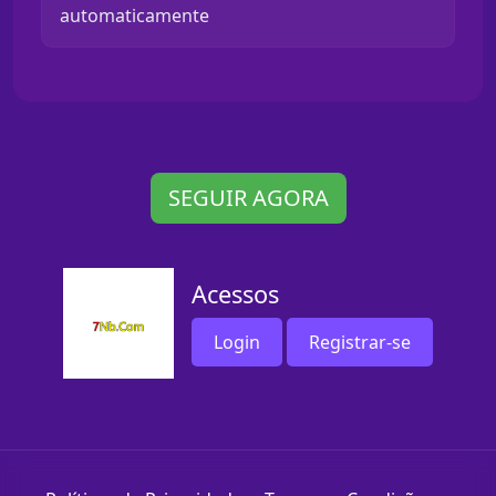
automaticamente
SEGUIR AGORA
Acessos
Login
Registrar-se