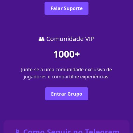
Falar Suporte
👥 Comunidade VIP
1000+
Junte-se a uma comunidade exclusiva de
jogadores e compartilhe experiências!
Entrar Grupo
📱 Como Seguir no Telegram