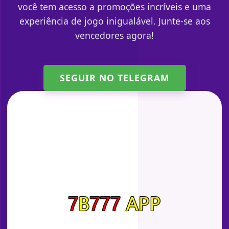
você tem acesso a promoções incríveis e uma
experiência de jogo inigualável. Junte-se aos
vencedores agora!
SEGUIR NO TELEGRAM