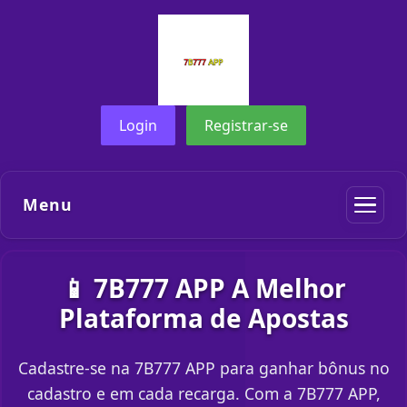
Login
Registrar-se
Menu
📱 7B777 APP A Melhor
Plataforma de Apostas
Cadastre-se na 7B777 APP para ganhar bônus no
cadastro e em cada recarga. Com a 7B777 APP,