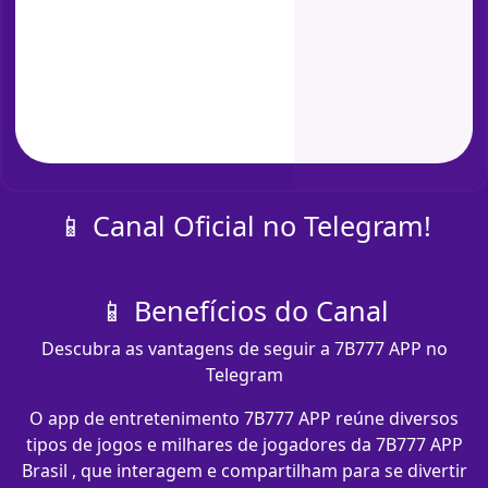
📱 Canal Oficial no Telegram!
📱 Benefícios do Canal
Descubra as vantagens de seguir a 7B777 APP no
Telegram
O app de entretenimento 7B777 APP reúne diversos
tipos de jogos e milhares de jogadores da 7B777 APP
Brasil , que interagem e compartilham para se divertir