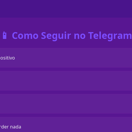
📱 Como Seguir no Telegram
ositivo
erder nada