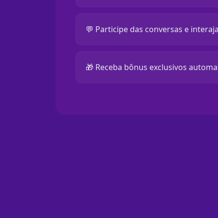
💬 Participe das conversas e interaj
🎁 Receba bônus exclusivos autom