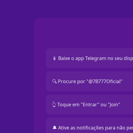
📱 Baixe o app Telegram no seu disp
🔍 Procure por "@7B777Oficial"
👆 Toque em "Entrar" ou "Join"
🔔 Ative as notificações para não p