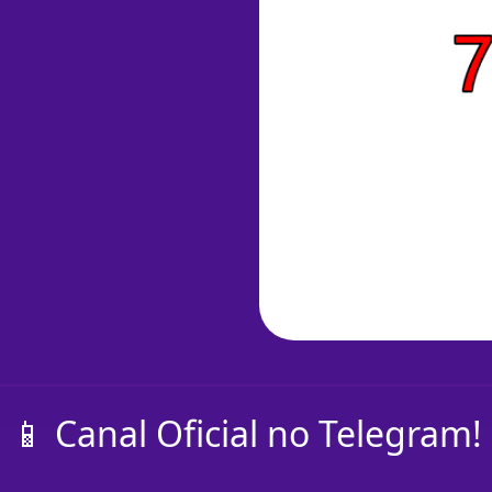
📱 Canal Oficial no Telegram!