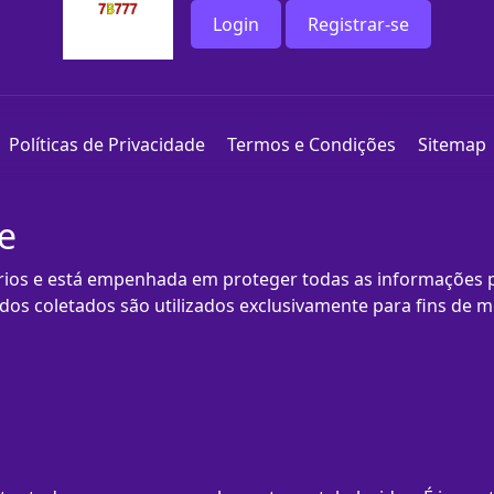
Login
Registrar-se
Políticas de Privacidade
Termos e Condições
Sitemap
de
ários e está empenhada em proteger todas as informações 
os coletados são utilizados exclusivamente para fins de m