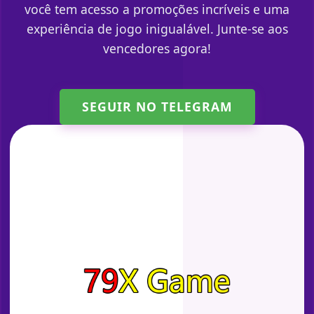
você tem acesso a promoções incríveis e uma
experiência de jogo inigualável. Junte-se aos
vencedores agora!
SEGUIR NO TELEGRAM