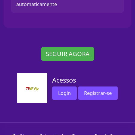
automaticamente
SEGUIR AGORA
Acessos
Login
Registrar-se