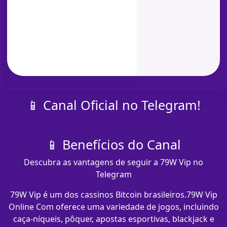
📱 Canal Oficial no Telegram!
📱 Benefícios do Canal
Descubra as vantagens de seguir a 79W Vip no
Telegram
79W Vip é um dos cassinos Bitcoin brasileiros.79W Vip
Online Com oferece uma variedade de jogos, incluindo
caça-níqueis, pôquer, apostas esportivas, blackjack e