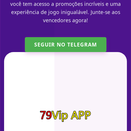
você tem acesso a promoções incríveis e uma
experiência de jogo inigualável. Junte-se aos
vencedores agora!
SEGUIR NO TELEGRAM