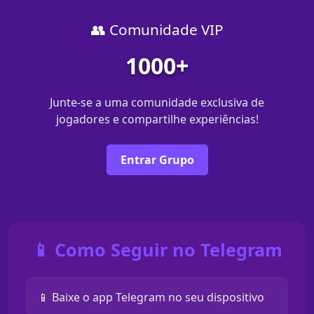
👥 Comunidade VIP
1000+
Junte-se a uma comunidade exclusiva de
jogadores e compartilhe experiências!
Entrar Grupo
📱 Como Seguir no Telegram
📱 Baixe o app Telegram no seu dispositivo