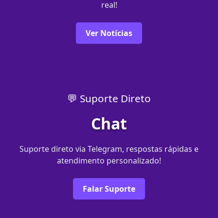
real!
Ver Notícias
💬 Suporte Direto
Chat
Suporte direto via Telegram, respostas rápidas e
atendimento personalizado!
Falar Suporte