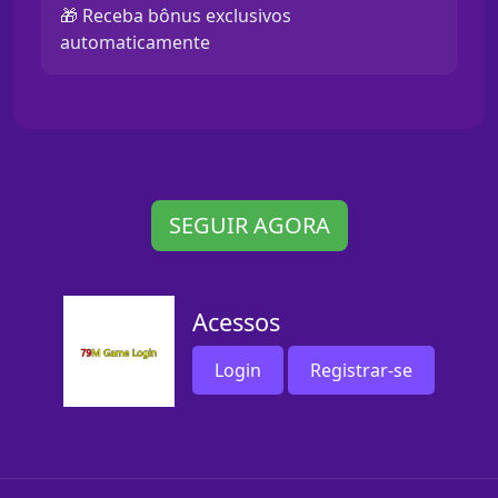
🎁 Receba bônus exclusivos
automaticamente
SEGUIR AGORA
Acessos
Login
Registrar-se