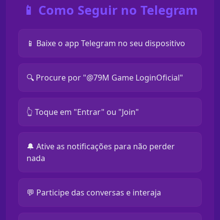
📱 Como Seguir no Telegram
📱 Baixe o app Telegram no seu dispositivo
🔍 Procure por "@79M Game LoginOficial"
👆 Toque em "Entrar" ou "Join"
🔔 Ative as notificações para não perder
nada
💬 Participe das conversas e interaja