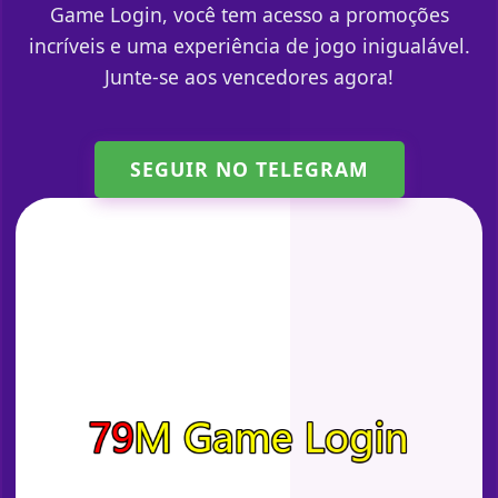
Game Login, você tem acesso a promoções
incríveis e uma experiência de jogo inigualável.
Junte-se aos vencedores agora!
SEGUIR NO TELEGRAM