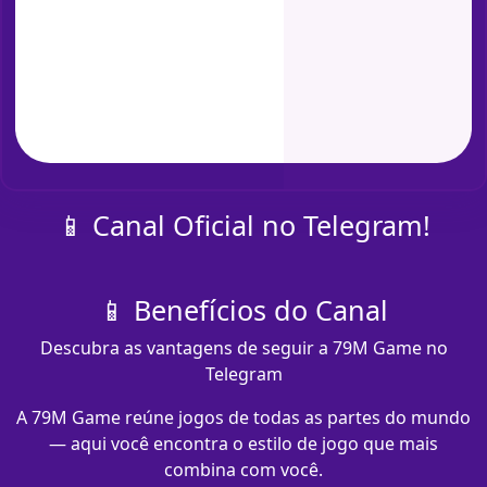
📱 Canal Oficial no Telegram!
📱 Benefícios do Canal
Descubra as vantagens de seguir a 79M Game no
Telegram
A 79M Game reúne jogos de todas as partes do mundo
— aqui você encontra o estilo de jogo que mais
combina com você.