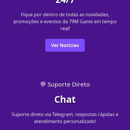
Fique por dentro de todas as novidades,
promoções e eventos da 79M Game em tempo
real!
Ver Notícias
💬 Suporte Direto
Chat
Suporte direto via Telegram, respostas rápidas e
atendimento personalizado!